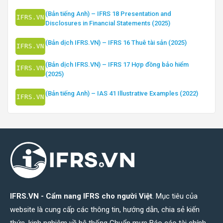
(Bản tiếng Anh) – IFRS 18 Presentation and
Disclosures in Financial Statements (2025)
(Bản dịch IFRS.VN) – IFRS 16 Thuê tài sản (2025)
(Bản dịch IFRS.VN) – IFRS 17 Hợp đồng bảo hiểm
(2025)
(Bản tiếng Anh) – IAS 41 Illustrative Examples (2022)
IFRS.VN - Cẩm nang IFRS cho người Việt
. Mục tiêu của
website là cung cấp các thông tin, hướng dẫn, chia sẻ kiến
thức, kinh nghiệm về hệ thống Chuẩn mực Báo cáo tài chính