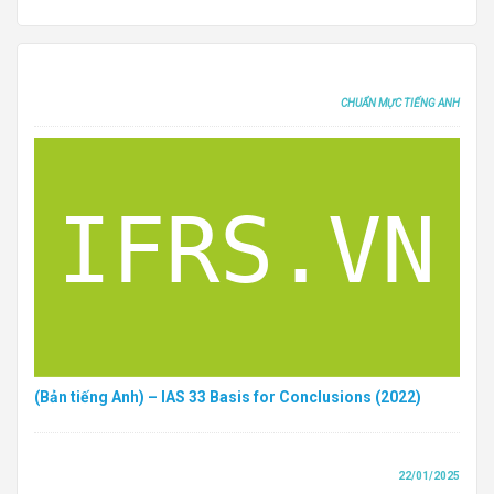
CHUẨN MỰC TIẾNG ANH
(Bản tiếng Anh) – IAS 33 Basis for Conclusions (2022)
22/01/2025