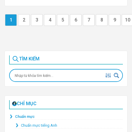
1
2
3
4
5
6
7
8
9
10
TÌM KIẾM
CHỈ MỤC
Chuẩn mực
Chuẩn mực tiếng Anh