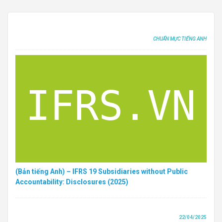
CHUẨN MỰC TIẾNG ANH
(Bản tiếng Anh) – IFRS 19 Subsidiaries without Public
Accountability: Disclosures (2025)
22/04/2025