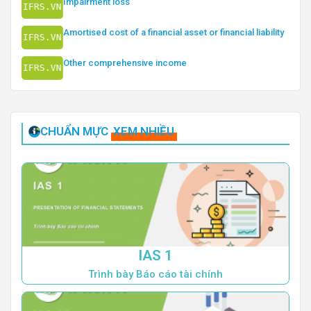
Impairment loss
Amortised cost of a financial asset or financial liability
Other comprehensive income
CHUẨN MỰC
XEM NHIỀU
IAS 1
Trình bày Báo cáo tài chính