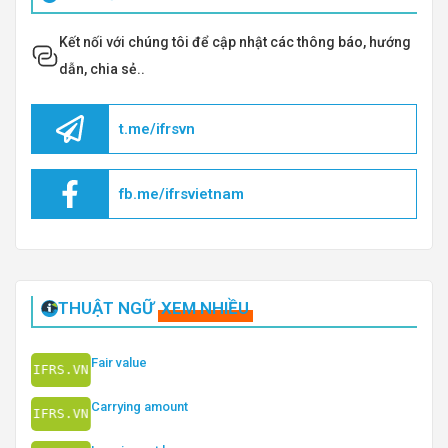
Kết nối với chúng tôi để cập nhật các thông báo, hướng
dẫn, chia sẻ..
t.me/ifrsvn
fb.me/ifrsvietnam
THUẬT NGỮ
XEM NHIỀU
Fair value
Carrying amount