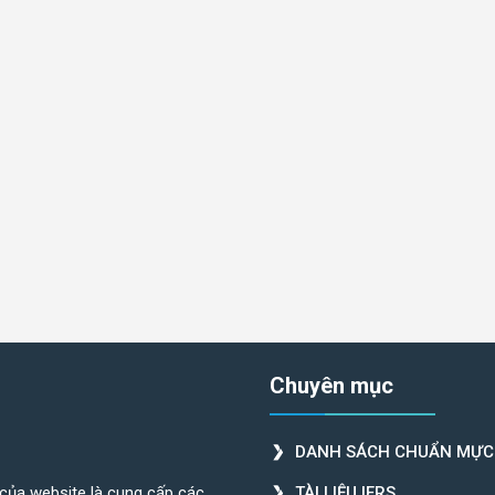
Chuyên mục
DANH SÁCH CHUẨN MỰC
 của website là cung cấp các
TÀI LIỆU IFRS