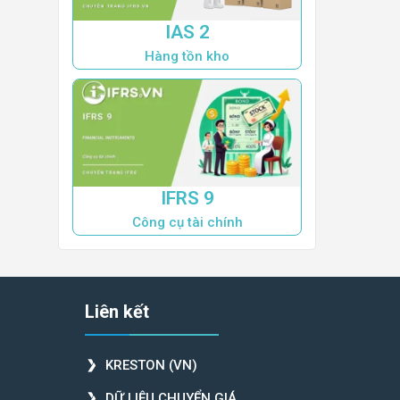
IAS 2
Hàng tồn kho
IFRS 9
Công cụ tài chính
Liên kết
KRESTON (VN)
DỮ LIỆU CHUYỂN GIÁ