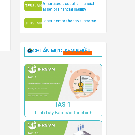
Amortised cost of a financial
asset or financial liability
Other comprehensive income
CHUẨN MỰC
XEM NHIỀU
IAS 1
Trình bày Báo cáo tài chính