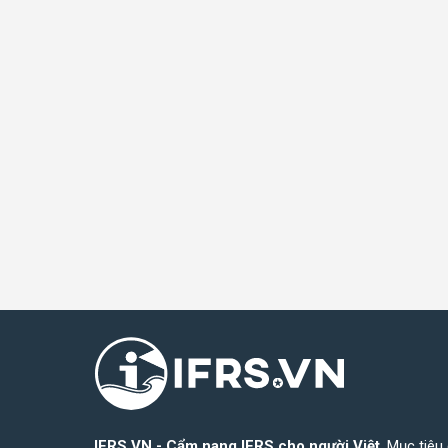
IFRS.VN - Cẩm nang IFRS cho người Việt
. Mục tiêu