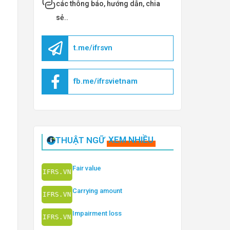
các thông báo, hướng dẫn, chia
sẻ..
t.me/ifrsvn
fb.me/ifrsvietnam
THUẬT NGỮ
XEM NHIỀU
Fair value
Carrying amount
Impairment loss