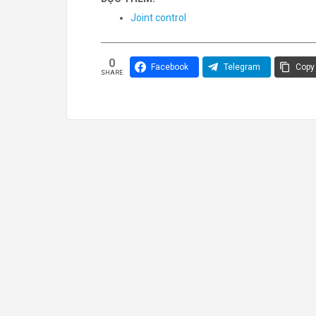
Joint control
0
Facebook
Telegram
Copy 
SHARE