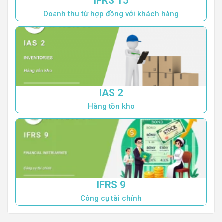
IFRS 15
Doanh thu từ hợp đồng với khách hàng
IAS 2
Hàng tồn kho
IFRS 9
Công cụ tài chính