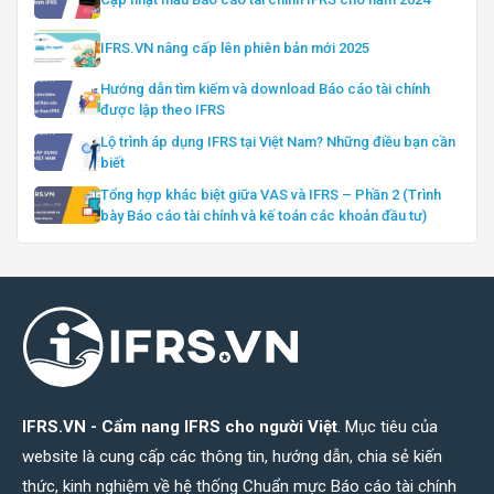
IFRS.VN nâng cấp lên phiên bản mới 2025
Hướng dẫn tìm kiếm và download Báo cáo tài chính
được lập theo IFRS
Lộ trình áp dụng IFRS tại Việt Nam? Những điều bạn cần
biết
Tổng hợp khác biệt giữa VAS và IFRS – Phần 2 (Trình
bày Báo cáo tài chính và kế toán các khoản đầu tư)
IFRS.VN - Cẩm nang IFRS cho người Việt
. Mục tiêu của
website là cung cấp các thông tin, hướng dẫn, chia sẻ kiến
thức, kinh nghiệm về hệ thống Chuẩn mực Báo cáo tài chính