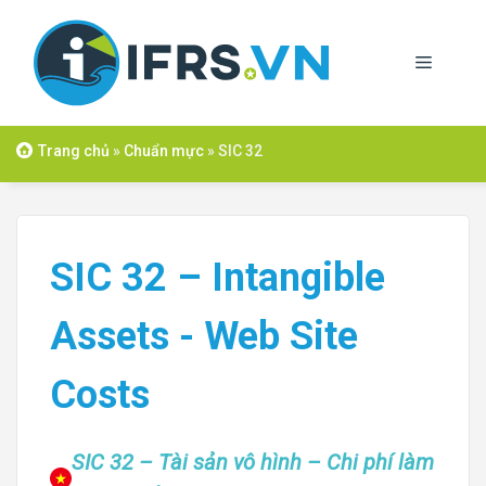
Skip
to
Menu
content
Trang chủ
»
Chuẩn mực
»
SIC 32
SIC 32 – Intangible
Assets - Web Site
Costs
SIC 32 – Tài sản vô hình – Chi phí làm