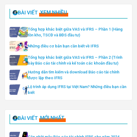
BÀI VIẾT
XEM NHIỀU
Tổng hợp khác biệt giữa VAS và IFRS – Phần 1 (Hàng
tồn kho, TSCĐ và BĐS đầu tư)
Những điều cơ bản bạn cần biết về IFRS
Tổng hợp khác biệt giữa VAS và IFRS – Phần 2 (Trình
bày Báo cáo tài chính và kế toán các khoản đầu tư)
Hướng dẫn tìm kiếm và download Báo cáo tài chính
được lập theo IFRS
Lộ trình áp dụng IFRS tại Việt Nam? Những điều bạn cần
biết
BÀI VIẾT
MỚI NHẤT
Cập nhật mẫu Báo cáo tài chính IFRS cho năm 2024