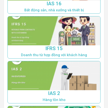
IAS 16
Bất động sản, nhà xưởng và thiết bị
IFRS 15
Doanh thu từ hợp đồng với khách hàng
IAS 2
Hàng tồn kho