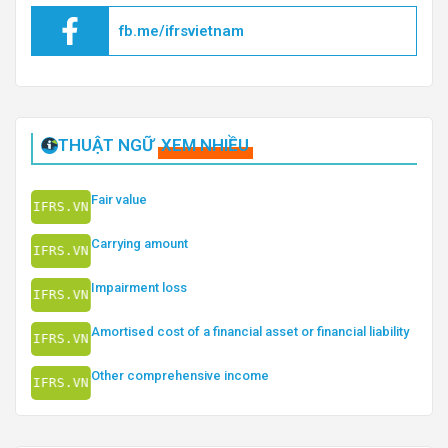
fb.me/ifrsvietnam
THUẬT NGỮ
XEM NHIỀU
Fair value
Carrying amount
Impairment loss
Amortised cost of a financial asset or financial liability
Other comprehensive income