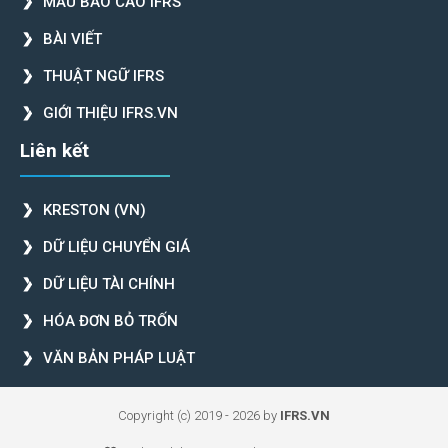
MẪU BÁO CÁO IFRS
BÀI VIẾT
THUẬT NGỮ IFRS
GIỚI THIỆU IFRS.VN
Liên kết
KRESTON (VN)
DỮ LIỆU CHUYỂN GIÁ
DỮ LIỆU TÀI CHÍNH
HÓA ĐƠN BỎ TRỐN
VĂN BẢN PHÁP LUẬT
Copyright (c) 2019 - 2026 by
IFRS.VN