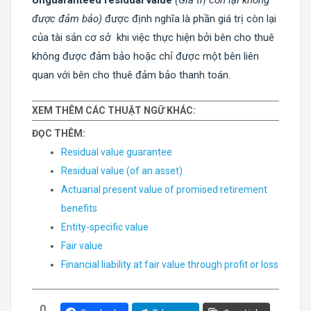
Unguaranteed residual value
(Giá trị còn lại không
được đảm bảo)
được định nghĩa là phần giá trị còn lại
của tài sản cơ sở khi việc thực hiện bởi bên cho thuê
không được đảm bảo hoặc chỉ được một bên liên
quan với bên cho thuê đảm bảo thanh toán.
XEM THÊM CÁC THUẬT NGỮ KHÁC:
ĐỌC THÊM:
Residual value guarantee
Residual value (of an asset)
Actuarial present value of promised retirement
benefits
Entity-specific value
Fair value
Financial liability at fair value through profit or loss
0