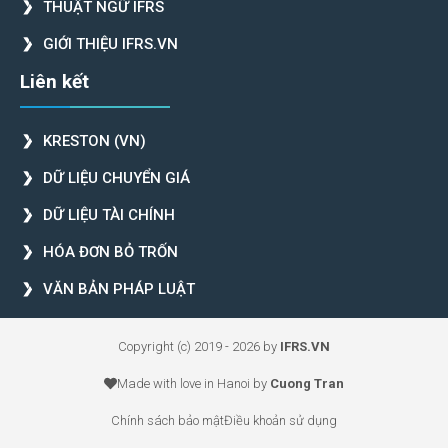
THUẬT NGỮ IFRS
GIỚI THIỆU IFRS.VN
Liên kết
KRESTON (VN)
DỮ LIỆU CHUYỂN GIÁ
DỮ LIỆU TÀI CHÍNH
HÓA ĐƠN BỎ TRỐN
VĂN BẢN PHÁP LUẬT
Copyright (c) 2019 - 2026 by
IFRS.VN
Made with love in Hanoi by
Cuong Tran
Chính sách bảo mật
Điều khoản sử dụng