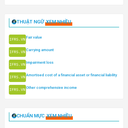
THUẬT NGỮ
XEM NHIỀU
Fair value
Carrying amount
Impairment loss
Amortised cost of a financial asset or financial liability
Other comprehensive income
CHUẨN MỰC
XEM NHIỀU