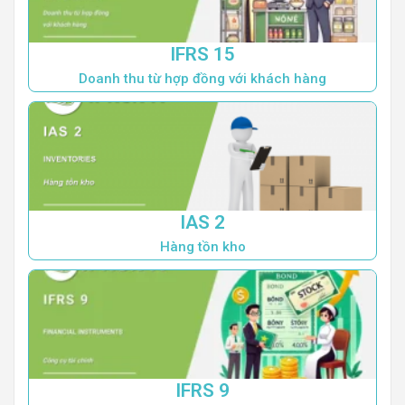
IFRS 15
Doanh thu từ hợp đồng với khách hàng
IAS 2
Hàng tồn kho
IFRS 9