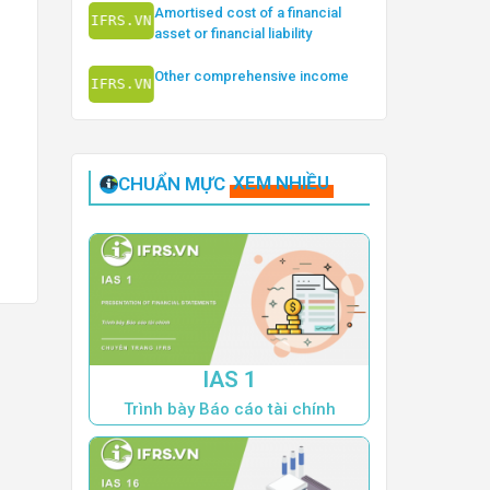
Amortised cost of a financial
asset or financial liability
Other comprehensive income
CHUẨN MỰC
XEM NHIỀU
IAS 1
Trình bày Báo cáo tài chính