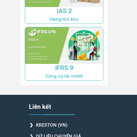
IAS 2
Hàng tồn kho
IFRS 9
Công cụ tài chính
Liên kết
KRESTON (VN)
DỮ LIỆU CHUYỂN GIÁ