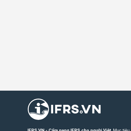
IFRS.VN - Cẩm nang IFRS cho người Việt
. Mục tiêu