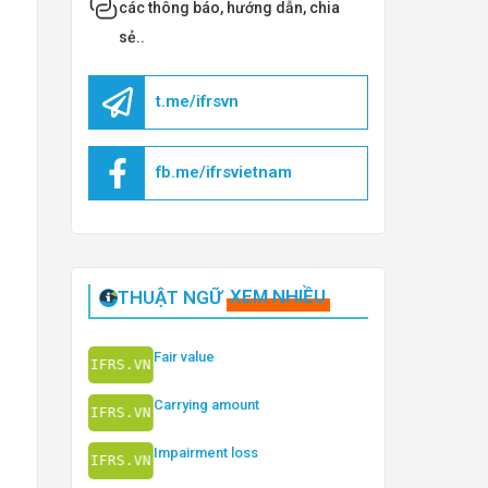
các thông báo, hướng dẫn, chia
sẻ..
t.me/ifrsvn
fb.me/ifrsvietnam
THUẬT NGỮ
XEM NHIỀU
Fair value
Carrying amount
Impairment loss