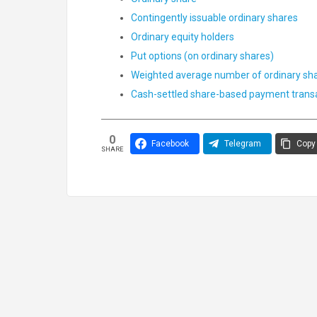
Contingently issuable ordinary shares
Ordinary equity holders
Put options (on ordinary shares)
Weighted average number of ordinary sha
Cash-settled share-based payment trans
0
Facebook
Telegram
Copy 
SHARE