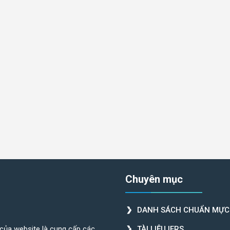
Chuyên mục
DANH SÁCH CHUẨN MỰC
 của website là cung cấp các
TÀI LIỆU IFRS