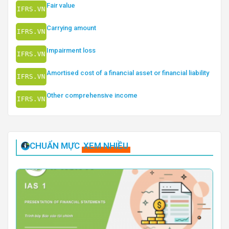
Fair value
Carrying amount
Impairment loss
Amortised cost of a financial asset or financial liability
Other comprehensive income
CHUẨN MỰC
XEM NHIỀU