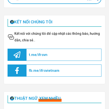
KẾT NỐI CHÚNG TÔI
Kết nối với chúng tôi để cập nhật các thông báo, hướng
dẫn, chia sẻ..
t.me/ifrsvn
fb.me/ifrsvietnam
THUẬT NGỮ
XEM NHIỀU