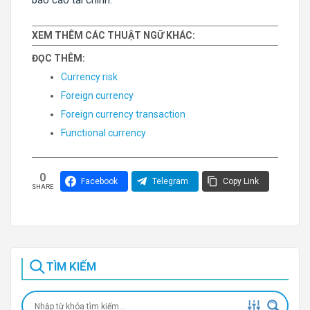
báo cáo tài chính.
XEM THÊM CÁC THUẬT NGỮ KHÁC:
ĐỌC THÊM:
Currency risk
Foreign currency
Foreign currency transaction
Functional currency
0
Facebook
Telegram
Copy Link
SHARE
TÌM KIẾM