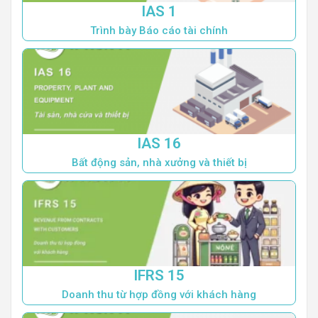
IAS 1
Trình bày Báo cáo tài chính
IAS 16
Bất động sản, nhà xưởng và thiết bị
IFRS 15
Doanh thu từ hợp đồng với khách hàng