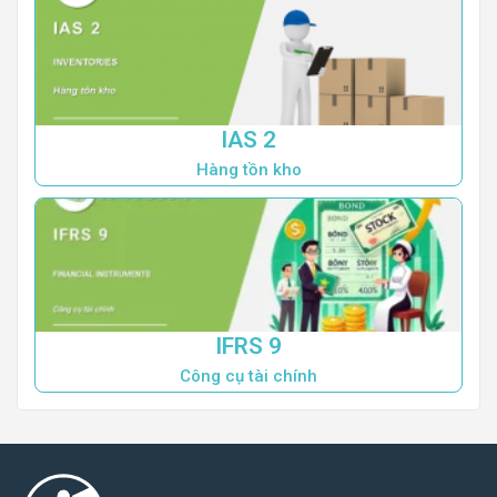
IAS 2
Hàng tồn kho
IFRS 9
Công cụ tài chính