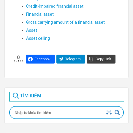
Credit-impaired financial asset
Financial asset
Gross carrying amount of a financial asset
Asset
Asset ceiling
0
Facebook
Telegram
Copy Link
SHARE
TÌM KIẾM