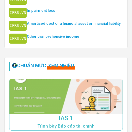
Impairment loss
Amortised cost of a financial asset or financial liability
Other comprehensive income
CHUẨN MỰC
XEM NHIỀU
IAS 1
Trình bày Báo cáo tài chính