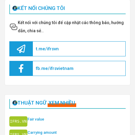
KẾT NỐI CHÚNG TÔI
Kết nối với chúng tôi để cập nhật các thông báo, hướng
dẫn, chia sẻ..
t.me/ifrsvn
fb.me/ifrsvietnam
THUẬT NGỮ
XEM NHIỀU
Fair value
Carrying amount