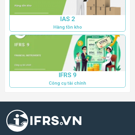
IAS 2
Hàng tồn kho
IFRS 9
Công cụ tài chính