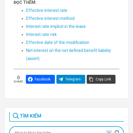
ĐỌC THÊM:
Effective interest rate
Effective interest method
Interest rate implicit in the lease
Interest rate risk
Effective date of the modification
Net interest on the net defined benefit liability
(asset)
0
Facebook
Telegram
Copy Link
SHARE
TÌM KIẾM