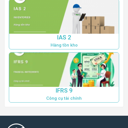
IAS 2
Hàng tồn kho
IFRS 9
Công cụ tài chính