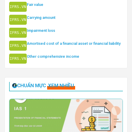
Fair value
Carrying amount
Impairment loss
Amortised cost of a financial asset or financial liability
Other comprehensive income
CHUẨN MỰC
XEM NHIỀU