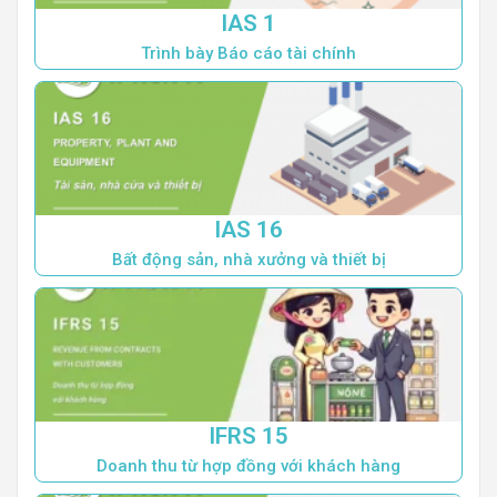
IAS 1
Trình bày Báo cáo tài chính
IAS 16
Bất động sản, nhà xưởng và thiết bị
IFRS 15
Doanh thu từ hợp đồng với khách hàng