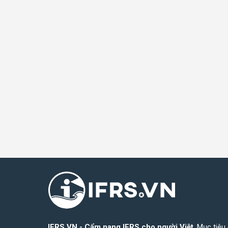
IFRS.VN - Cẩm nang IFRS cho người Việt
. Mục tiêu