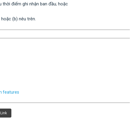
au thời điểm ghi nhận ban đầu; hoặc
 hoặc (b) nêu trên.
on features
Link