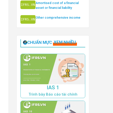
Amortised cost of a financial
asset or financial liability
Other comprehensive income
CHUẨN MỰC
XEM NHIỀU
IAS 1
Trình bày Báo cáo tài chính