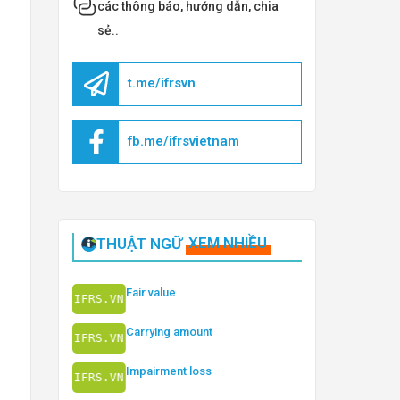
các thông báo, hướng dẫn, chia
sẻ..
t.me/ifrsvn
fb.me/ifrsvietnam
THUẬT NGỮ
XEM NHIỀU
Fair value
Carrying amount
Impairment loss