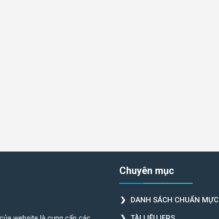
Chuyên mục
DANH SÁCH CHUẨN MỰC
 của website là cung cấp các
TÀI LIỆU IFRS