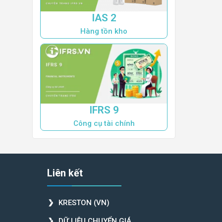
IAS 2
Hàng tồn kho
IFRS 9
Công cụ tài chính
Liên kết
KRESTON (VN)
DỮ LIỆU CHUYỂN GIÁ