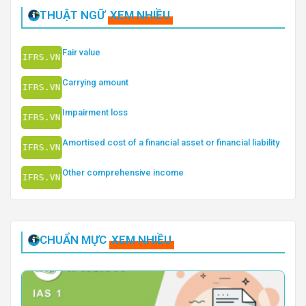
THUẬT NGỮ
XEM NHIỀU
Fair value
Carrying amount
Impairment loss
Amortised cost of a financial asset or financial liability
Other comprehensive income
CHUẨN MỰC
XEM NHIỀU