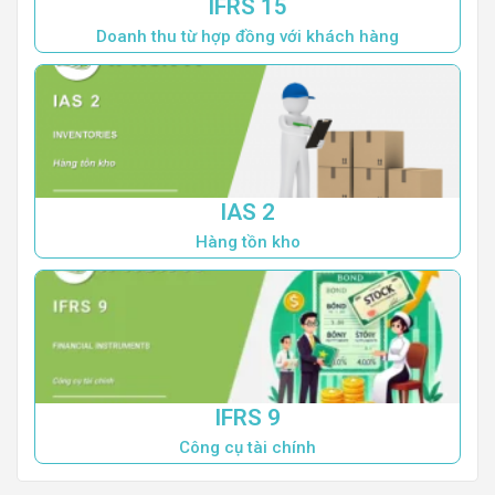
IFRS 15
Doanh thu từ hợp đồng với khách hàng
IAS 2
Hàng tồn kho
IFRS 9
Công cụ tài chính